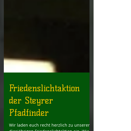
Friedenslichtaktion
der Steyrer
Pfadfinder