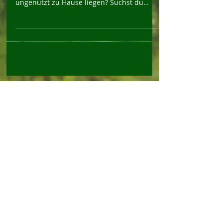
funktionstüchtige Pfadfinder-Ausrüstung
ungenutzt zu Hause liegen? Suchst du
schon seit Ewigkeiten das eine...
Archiv
März 2026
(5)
5 Beiträge
Dezember 2025
(2)
2 Beiträge
November 2025
(1)
1 Beitrag
September 2025
(3)
3 Beiträge
Juli 2025
(1)
1 Beitrag
Juni 2025
(1)
1 Beitrag
Mai 2025
(1)
1 Beitrag
April 2025
(1)
1 Beitrag
Januar 2025
(5)
5 Beiträge
September 2024
(2)
2 Beiträge