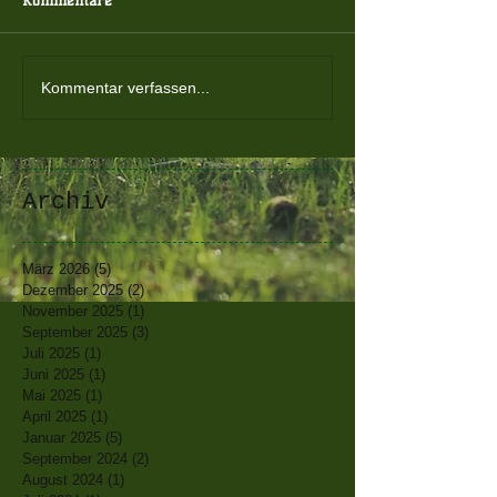
Kommentare
Kommentar verfassen...
Archiv
März 2026
(5)
5 Beiträge
Dezember 2025
(2)
2 Beiträge
November 2025
(1)
1 Beitrag
September 2025
(3)
3 Beiträge
Juli 2025
(1)
1 Beitrag
Juni 2025
(1)
1 Beitrag
Mai 2025
(1)
1 Beitrag
April 2025
(1)
1 Beitrag
Januar 2025
(5)
5 Beiträge
September 2024
(2)
2 Beiträge
August 2024
(1)
1 Beitrag