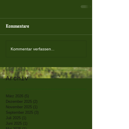
Kommentare
Kommentar verfassen...
Archiv
März 2026
(5)
5 Beiträge
Dezember 2025
(2)
2 Beiträge
November 2025
(1)
1 Beitrag
September 2025
(3)
3 Beiträge
Juli 2025
(1)
1 Beitrag
Juni 2025
(1)
1 Beitrag
Mai 2025
(1)
1 Beitrag