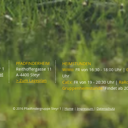
PFADFINDERHEIM
HEIMSTUNDEN
r 1
Reithoffergasse 11
WiWö:
FR von 16:30 - 18:00 Uhr |
at
A-4400 Steyr
Uhr
> Zum Lageplan
CaEx:
FR von 19 - 20:30 Uhr |
RaR
Gruppenheimstunde:
Findet ab 20
© 2016 Pfadfindergruppe Steyr 1 |
Home
|
Impressum
|
Datenschutz