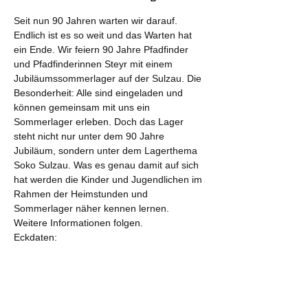
Seit nun 90 Jahren warten wir darauf. 
Endlich ist es so weit und das Warten hat 
ein Ende. Wir feiern 90 Jahre Pfadfinder 
und Pfadfinderinnen Steyr mit einem 
Jubiläumssommerlager auf der Sulzau. Die 
Besonderheit: Alle sind eingeladen und 
können gemeinsam mit uns ein 
Sommerlager erleben. Doch das Lager 
steht nicht nur unter dem 90 Jahre 
Jubiläum, sondern unter dem Lagerthema 
Soko Sulzau. Was es genau damit auf sich 
hat werden die Kinder und Jugendlichen im 
Rahmen der Heimstunden und 
Sommerlager näher kennen lernen.
Weitere Informationen folgen.
Eckdaten:
•	Zeitraum: 13 Juli - 21. Juli 2019
•	Anreise gemeinsam mit dem Bus: 
Abfahrt 8:00 auf dem Reithoffergelände
•	Rückreise gemeinsam mit dem Bus: 