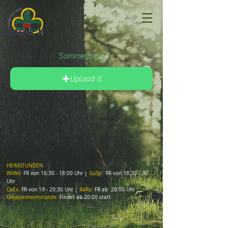
Sommerlager
Upload It
HEIMSTUNDEN
WiWö:
FR von 16:30 - 18:00 Uhr |
GuSp:
FR von 18:30 - 20
Uhr
CaEx:
FR von 19 - 20:30 Uhr |
RaRo:
FR ab 20:00 Uhr
Gruppenheimstunde:
Findet ab 20:00 statt