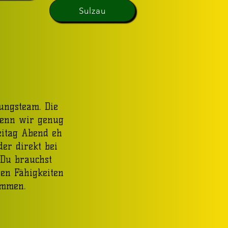
Sulzau
ungsteam. Die
wenn wir genug
eitag Abend eh
der direkt bei
. Du brauchst
en Fähigkeiten
kommen.