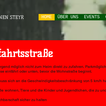
NEN STEYR
HOME
ÜBER UNS
EVENTS
ahrtsstraße
irgend möglich nicht zum Heim direkt zu zufahren. Parkmöglich
se einfährt oder unten, bevor die Wohnstraße beginnt.
muss sich an die Geschwindigkeitsbeschränkung von 5 km/h ha
Straße wohnen, Tiere und die Kinder und Jugendlichen, die zu
chbarschaft sicher zu halten