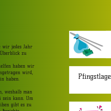
 wir jedes Jahr
 Überblick zu
helfen haben wir
ingetragen wird,
Pfingstlag
in haben.
en, weshalb man
ei sein kann. Um
iben gibt es zu