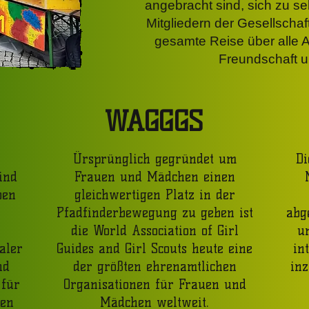
angebracht sind, sich zu se
Mitgliedern der Gesellschaf
gesamte Reise über alle A
Freundschaft u
WAGGGS
Ürsprünglich gegründet um
Di
ind
Frauen und Mädchen einen
ben
gleichwertigen Platz in der
Pfadfinderbewegung zu geben ist
abg
die World Association of Girl
u
aler
Guides and Girl Scouts heute eine
in
nd
der größten ehrenamtlichen
in
 für
Organisationen für Frauen und
nen
Mädchen weltweit.