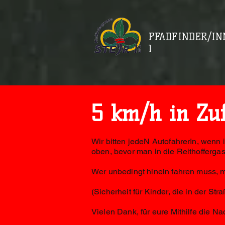
PFADFINDER/IN
1
5 km/h in Zuf
Wir bitten jedeN AutofahrerIn, wenn 
oben, bevor man in die Reithoffergas
Wer unbedingt hinein fahren muss, 
(Sicherheit für Kinder, die in der 
Vielen Dank, für eure Mithilfe die Na