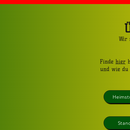
Wir 
Finde
hier
h
und wie du 
Heimst
Stan