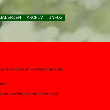
GALERIEN
ARCHIV
INFOS
keiten gibt es am Reithoffergelände,
lten.
 und von den Heimstunden kommen)