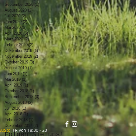
September 2020
(1)
1 Beitrag
August 2020
(2)
2 Beiträge
Juli 2020
(2)
2 Beiträge
Juni 2020
(2)
2 Beiträge
Mai 2020
(3)
3 Beiträge
April 2020
(5)
5 Beiträge
März 2020
(2)
2 Beiträge
Februar 2020
(2)
2 Beiträge
Dezember 2019
(1)
1 Beitrag
November 2019
(2)
2 Beiträge
Oktober 2019
(3)
3 Beiträge
August 2019
(1)
1 Beitrag
Juni 2019
(1)
1 Beitrag
Mai 2019
(1)
1 Beitrag
April 2019
(1)
1 Beitrag
Oktober 2018
(1)
1 Beitrag
September 2018
(3)
3 Beiträge
August 2018
(2)
2 Beiträge
Juli 2018
(1)
1 Beitrag
April 2018
(1)
1 Beitrag
Februar 2018
(1)
1 Beitrag
Dezember 2017
(2)
2 Beiträge
GuSp:
FR von 18:30 - 20
Folgen Sie uns!