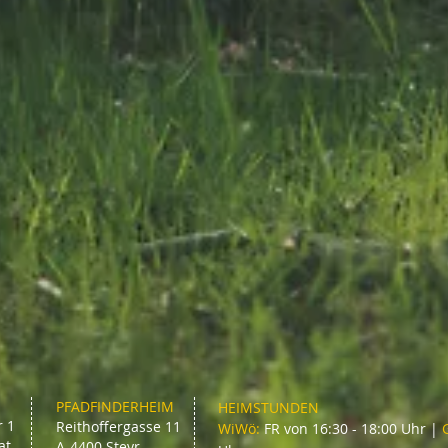
PFADFINDERHEIM
HEIMSTUNDEN
r 1
Reithoffergasse 11
WiWö:
FR von 16:30 - 18:00 Uhr |
at
A-4400 Steyr